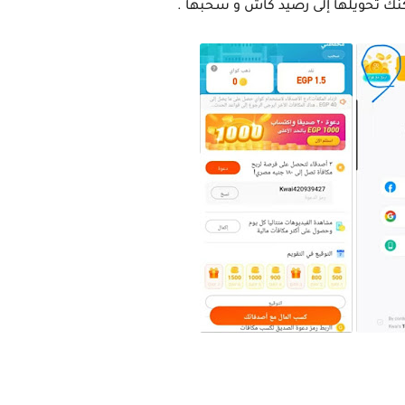
نك تحويلها إلى رصيد كاش و سحبها .