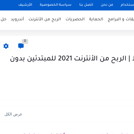
ستخدام
من نحن
اتصل بنا
سياسة الخصوصية
الأرشيف
قات و البرامج
الحماية
الحصريات
الربح من الأنترنت
أندرويد
حل 
0
إكسب $10 كل ساعة بهاتفك فقط | الربح من الأنترنت 2021 للمبتدئين بدون