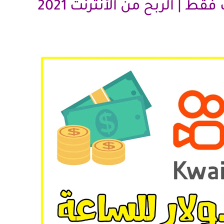
إكسب $10 كل ساعة بهاتفك فقط | الربح من الأنترنت 2021