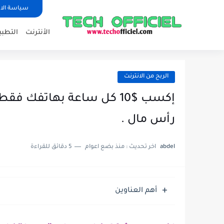
سياسة الا
الأنترنت
التطبي
الربح من الانترنت
رأس مال .
abdel
اخر تحديث :
منذ بضع اعوام
5 دقائق للقراءة
أهم العناوين