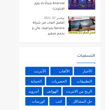
Android مجانًا (لا يلزم
الإنترنت)
نوفمبر 07, 2021
أفضل ألعاب من شركة
Garena بجرافيك عالي و
بحجم صغير
التسميات
الأخبار
الألعاب
الأنترنت
التطبيقات
الحصريات
الحماية
الربح من الانترنت
الهواتف
أندرويد
حل المشاكل
كتب
كورسات