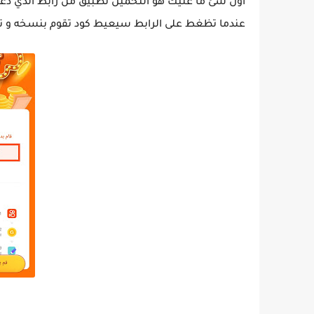
أول شئ ما عليك هو التحميل تطبيق من رابط الدي دعوة
عندما تظغط على الرابط سيعيط كود تقوم بنسخه و ت