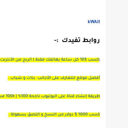
kWAII
روابط تفيدك :-
كسب $10 كل ساعة بهاتفك فقط | الربح من الأنترنت 2021 للمبتدئين بدون رأس مال .
إ
أفضل موقع للتعارف على الأجانب بنات و شباب .
طريقة إنشاء قناة على اليوتيوب ناجحة 100٪ | 100k مشترك في 3 أشهر .
كسب 1000 $ دولار من النسخ و اللصق بسهولة .