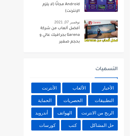
Android مجانًا (لا يلزم
الإنترنت)
نوفمبر 07, 2021
أفضل ألعاب من شركة
Garena بجرافيك عالي و
بحجم صغير
التسميات
الأخبار
الألعاب
الأنترنت
التطبيقات
الحصريات
الحماية
الربح من الانترنت
الهواتف
أندرويد
حل المشاكل
كتب
كورسات