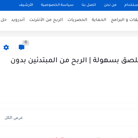
ستخدام
من نحن
اتصل بنا
سياسة الخصوصية
الأرشيف
قات و البرامج
الحماية
الحصريات
الربح من الأنترنت
أندرويد
حل 
0
سخ و اللصق بسهولة | الربح من المبتدئين بدون