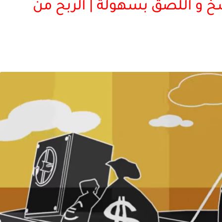
من النسخ و اللصق بسهولة | الربح من