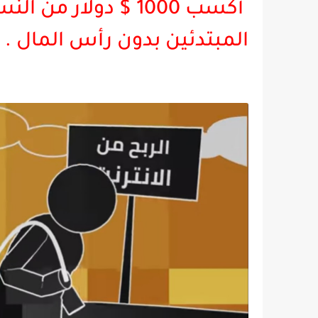
أكسب 1000 $ دولار 
المبتدئين بدون رأس المال .