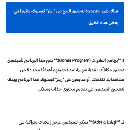
هناك طرق متعددة لتحقيق الربح من "ريلز" فيسبوك، وفيما يلي
بعض هذه الطرق:
1. **برنامج العلاوات (Bonus Program):** يتيح هذا البرنامج للمبدعين
تحقيق مكافآت نقدية شهرية عند تحقيقهم أهدافًا محددة من
مشاهدات، تفاعلات، أو متابعين على "ريلز" فيسبوك. هذا البرنامج يهدف
لتشجيع المبدعين على تقديم محتوى جذاب ومبتكر.
2. **الإعلانات (Ads):** يمكن للمبدعين عرض إعلانات متراكبة على