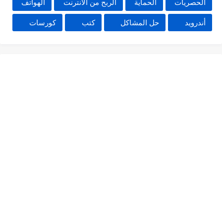
الحصريات
الحماية
الربح من الانترنت
الهواتف
أندرويد
حل المشاكل
كتب
كورسات