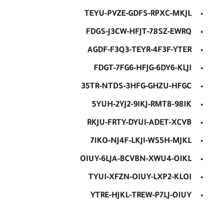
TEYU-PVZE-GDFS-RPXC-MKJL
FDGS-J3CW-HFJT-78SZ-EWRQ
AGDF-F3Q3-TEYR-4F3F-YTER
FDGT-7FG6-HFJG-6DY6-KLJI
35TR-NTDS-3HFG-GHZU-HFGC
5YUH-2YJ2-9IKJ-RMT8-98IK
RKJU-FRTY-DYUI-ADET-XCVB
7IKO-NJ4F-LKJI-WS5H-MJKL
OIUY-6LJA-BCVBN-XWU4-OIKL
TYUI-XFZN-OIUY-LXP2-KLOI
YTRE-HJKL-TREW-P7LJ-OIUY