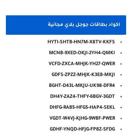
اكواد بطاقات جوجل بلاي مجانية
HYTI-SHTB-HN7M-X8TV-KKFS
MCNB-9XED-OKJI-2YH4-QMKI
VCFD-ZXCA-MHJK-YH27-QWER
GDFS-ZPZZ-MHJK-K3E8-MKJI
BGHT-D43L-MKJU-UK98-DFR4
DH4Y-ZAZ4-THFY-6BGV-3GDT
DHFG-RAB5-HFG5-HAP4-SEKL
VGDT-W4VJ-KJHG-9WBF-PWER
GDHF-YNQD-HFJG-FP8Z-SFDG