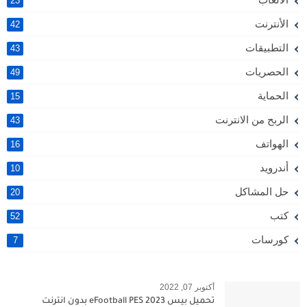
23
الأنترنت
42
التطبيقات
43
الحصريات
49
الحماية
15
الربح من الانترنت
43
الهواتف
16
أندرويد
10
حل المشاكل
20
كتب
52
كورسات
7
أكتوبر 07, 2022
تحميل بيس 2023 eFootball PES بدون انترنت