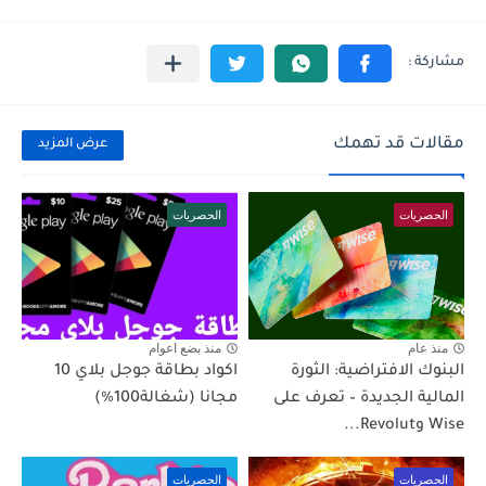
مقالات قد تهمك
عرض المزيد
الحصريات
الحصريات
منذ عام
منذ بضع اعوام
البنوك الافتراضية: الثورة
اكواد بطاقة جوجل بلاي 10
المالية الجديدة – تعرف على
مجانا (شغالة100%)
Wise وRevolut...
الحصريات
الحصريات