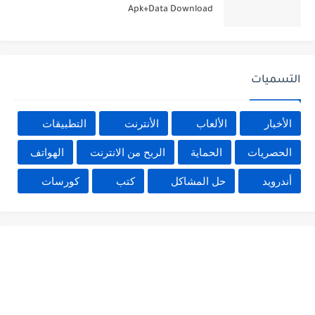
Apk+Data Download
التسميات
الأخبار
الألعاب
الأنترنت
التطبيقات
الحصريات
الحماية
الربح من الانترنت
الهواتف
أندرويد
حل المشاكل
كتب
كورسات