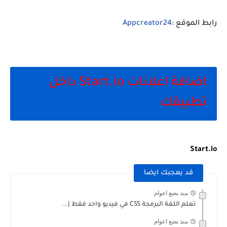
رابط الموقع :
Appcreator24
اضافة اعلانات Start.io داخل
تطبيقك
Start.io
قد يعجبك ايضا
منذ بضع اعوام
تعلم اللغة البرمجة CSS في فيديو واحد فقط |...
منذ بضع اعوام