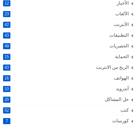
الأخبار
12
الألعاب
23
الأنترنت
42
التطبيقات
43
الحصريات
49
الحماية
15
الربح من الانترنت
43
الهواتف
16
أندرويد
10
حل المشاكل
20
كتب
52
كورسات
7