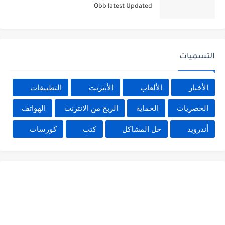
Obb latest Updated
التسميات
الأخبار
الألعاب
الأنترنت
التطبيقات
الحصريات
الحماية
الربح من الانترنت
الهواتف
أندرويد
حل المشاكل
كتب
كورسات