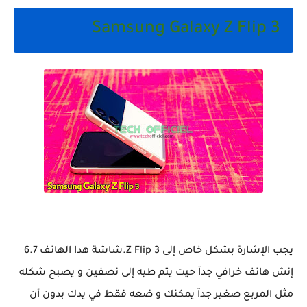
Samsung Galaxy Z Flip 3
يجب الإشارة بشكل خاص إلى Z Flip 3.شاشة هدا الهاتف 6.7
إنش هاتف خرافي جدآ حيت يتم طيه إلى نصفين و يصبح شكله
مثل المربع صغير جدآ يمكنك و ضعه فقط في يدك بدون أن